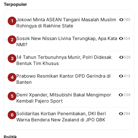
Terpopuler
Jokowi Minta ASEAN Tangani Masalah Muslim
785
1
Rohingya di Rakhine State
Sosok New Nissan Livina Terungkap, Apa Kata
554
2
NMI?
14 Tahun Terbunuhnya Munir, Polri Didesak
529
3
Bentuk Tim Khusus
Prabowo Resmikan Kantor DPD Gerindra di
413
4
Banten
Demi Xpander, Mitsubishi Bakal Mengimpor
339
5
Kembali Pajero Sport
Solidaritas Korban Penembakan, DKI Beri
294
6
Warna Bendera New Zealand di JPO GBK
Politik