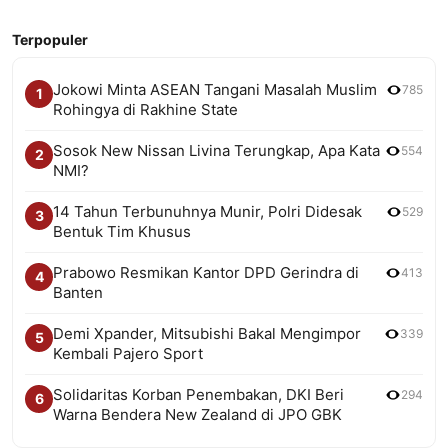
Terpopuler
Jokowi Minta ASEAN Tangani Masalah Muslim
785
1
Rohingya di Rakhine State
Sosok New Nissan Livina Terungkap, Apa Kata
554
2
NMI?
14 Tahun Terbunuhnya Munir, Polri Didesak
529
3
Bentuk Tim Khusus
Prabowo Resmikan Kantor DPD Gerindra di
413
4
Banten
Demi Xpander, Mitsubishi Bakal Mengimpor
339
5
Kembali Pajero Sport
Solidaritas Korban Penembakan, DKI Beri
294
6
Warna Bendera New Zealand di JPO GBK