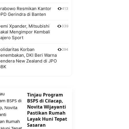
rabowo Resmikan Kantor
413
PD Gerindra di Banten
emi Xpander, Mitsubishi
339
akal Mengimpor Kembali
ajero Sport
olidaritas Korban
294
enembakan, DKI Beri Warna
endera New Zealand di JPO
GBK
Tinjau Program
BSPS di Cilacap,
Novita Wijayanti
Pastikan Rumah
Layak Huni Tepat
Sasaran