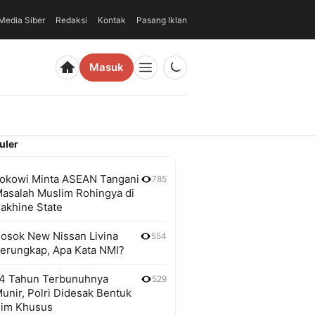
edia Siber
Redaksi
Kontak
Pasang Iklan
Masuk
uler
okowi Minta ASEAN Tangani
785
asalah Muslim Rohingya di
akhine State
osok New Nissan Livina
554
erungkap, Apa Kata NMI?
4 Tahun Terbunuhnya
529
unir, Polri Didesak Bentuk
im Khusus