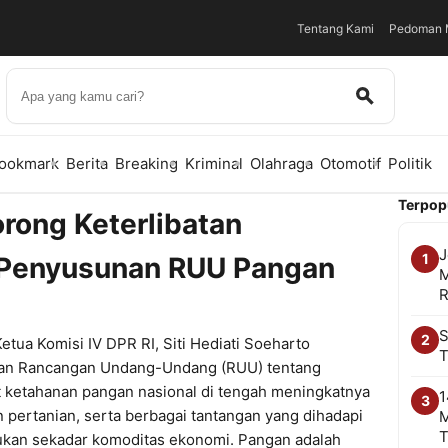
Tentang Kami
Pedoman M
ookmark
Berita
Breaking
Kriminal
Olahraga
Otomotif
Politik
Terpop
orong Keterlibatan
J
1
 Penyusunan RUU Pangan
M
R
S
2
tua Komisi IV DPR RI, Siti Hediati Soeharto
T
an Rancangan Undang-Undang (RUU) tentang
ketahanan pangan nasional di tengah meningkatnya
1
3
n pertanian, serta berbagai tantangan yang dihadapi
M
T
bukan sekadar komoditas ekonomi. Pangan adalah