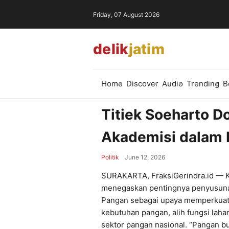
Friday, 07 August 2026
delik
jatim
Home
Discover
Audio
Trending
B
Titiek Soeharto D
Akademisi dalam
Politik
June 12, 2026
SURAKARTA, FraksiGerindra.id — Ke
menegaskan pentingnya penyusun
Pangan sebagai upaya memperkuat 
kebutuhan pangan, alih fungsi laha
sektor pangan nasional. “Pangan 