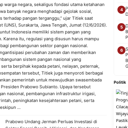
ap warga negara, sekaligus fondasi utama ketahanan
P
4
wa banyak negara menghadapi gejolak sosial,
D
s terhadap pangan terganggu,” ujar Titiek saat
et (UNS), Surakarta, Jawa Tengah, Jumat (12/6/2026).
D
5
B
nuntut Indonesia memiliki sistem pangan yang
P
n. Karena itu, regulasi yang disusun harus mampu
 bagi pembangunan sektor pangan nasional.
S
6
ngantisipasi perubahan zaman dan memberikan
P
mbangunan sistem pangan nasional yang
B
, serta berpihak kepada petani, nelayan, peternak,
sempatan tersebut, Titiek juga menyoroti berbagai
jalankan pemerintah untuk mewujudkan swasembada
Politik
as Presiden Prabowo Subianto. Upaya tersebut
an nasional, pembangunan infrastruktur irigasi,
tah, peningkatan kesejahteraan petani, serta
eskipun …
Prabowo Undang Jerman Perluas Investasi di