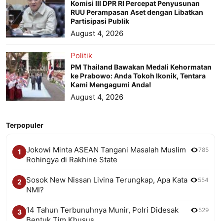
Komisi III DPR RI Percepat Penyusunan
RUU Perampasan Aset dengan Libatkan
Partisipasi Publik
August 4, 2026
Politik
PM Thailand Bawakan Medali Kehormatan
ke Prabowo: Anda Tokoh Ikonik, Tentara
Kami Mengagumi Anda!
August 4, 2026
Terpopuler
Jokowi Minta ASEAN Tangani Masalah Muslim
785
1
Rohingya di Rakhine State
Sosok New Nissan Livina Terungkap, Apa Kata
554
2
NMI?
14 Tahun Terbunuhnya Munir, Polri Didesak
529
3
Bentuk Tim Khusus