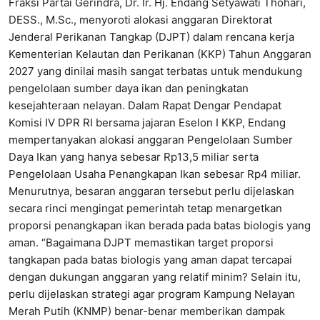
Fraksi Partai Gerindra, Dr. Ir. Hj. Endang Setyawati Thohari,
DESS., M.Sc., menyoroti alokasi anggaran Direktorat
Jenderal Perikanan Tangkap (DJPT) dalam rencana kerja
Kementerian Kelautan dan Perikanan (KKP) Tahun Anggaran
2027 yang dinilai masih sangat terbatas untuk mendukung
pengelolaan sumber daya ikan dan peningkatan
kesejahteraan nelayan. Dalam Rapat Dengar Pendapat
Komisi IV DPR RI bersama jajaran Eselon I KKP, Endang
mempertanyakan alokasi anggaran Pengelolaan Sumber
Daya Ikan yang hanya sebesar Rp13,5 miliar serta
Pengelolaan Usaha Penangkapan Ikan sebesar Rp4 miliar.
Menurutnya, besaran anggaran tersebut perlu dijelaskan
secara rinci mengingat pemerintah tetap menargetkan
proporsi penangkapan ikan berada pada batas biologis yang
aman. “Bagaimana DJPT memastikan target proporsi
tangkapan pada batas biologis yang aman dapat tercapai
dengan dukungan anggaran yang relatif minim? Selain itu,
perlu dijelaskan strategi agar program Kampung Nelayan
Merah Putih (KNMP) benar-benar memberikan dampak