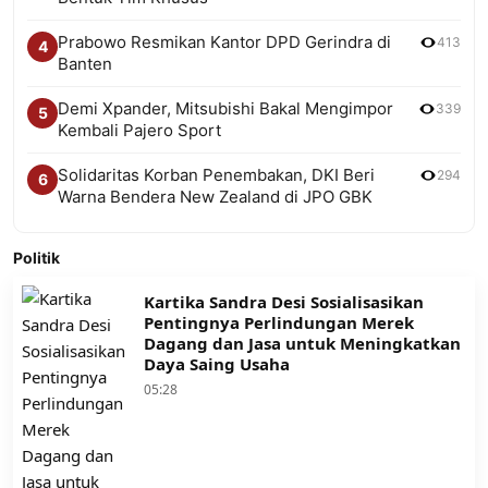
Prabowo Resmikan Kantor DPD Gerindra di
413
4
Banten
Demi Xpander, Mitsubishi Bakal Mengimpor
339
5
Kembali Pajero Sport
Solidaritas Korban Penembakan, DKI Beri
294
6
Warna Bendera New Zealand di JPO GBK
Politik
Kartika Sandra Desi Sosialisasikan
Pentingnya Perlindungan Merek
Dagang dan Jasa untuk Meningkatkan
Daya Saing Usaha
05:28