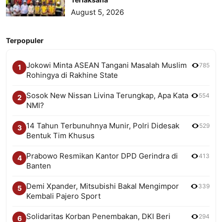
August 5, 2026
Terpopuler
Jokowi Minta ASEAN Tangani Masalah Muslim
785
1
Rohingya di Rakhine State
Sosok New Nissan Livina Terungkap, Apa Kata
554
2
NMI?
14 Tahun Terbunuhnya Munir, Polri Didesak
529
3
Bentuk Tim Khusus
Prabowo Resmikan Kantor DPD Gerindra di
413
4
Banten
Demi Xpander, Mitsubishi Bakal Mengimpor
339
5
Kembali Pajero Sport
Solidaritas Korban Penembakan, DKI Beri
294
6