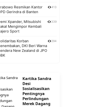
rabowo Resmikan Kantor
413
PD Gerindra di Banten
emi Xpander, Mitsubishi
339
akal Mengimpor Kembali
ajero Sport
olidaritas Korban
294
enembakan, DKI Beri Warna
endera New Zealand di JPO
GBK
Kartika Sandra
Desi
Sosialisasikan
Pentingnya
Perlindungan
Merek Dagang