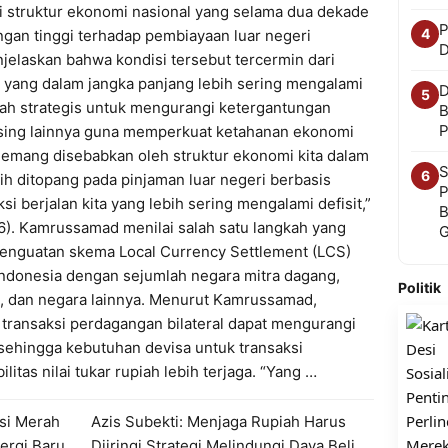
 struktur ekonomi nasional yang selama dua dekade
P
4
ngan tinggi terhadap pembiayaan luar negeri
D
enjelaskan bahwa kondisi tersebut tercermin dari
a yang dalam jangka panjang lebih sering mengalami
D
5
ngkah strategis untuk mengurangi ketergantungan
B
P
asing lainnya guna memperkuat ketahanan ekonomi
 memang disebabkan oleh struktur ekonomi kita dalam
S
6
ih ditopang pada pinjaman luar negeri berbasis
P
aksi berjalan kita yang lebih sering mengalami defisit,”
B
). Kamrussamad menilai salah satu langkah yang
penguatan skema Local Currency Settlement (LCS)
Indonesia dengan sejumlah negara mitra dagang,
Politik
a, dan negara lainnya. Menurut Kamrussamad,
transaksi perdagangan bilateral dapat mengurangi
sehingga kebutuhan devisa untuk transaksi
litas nilai tukar rupiah lebih terjaga. “Yang …
si Merah
Azis Subekti: Menjaga Rupiah Harus
ergi Baru
Diiringi Strategi Melindungi Daya Beli