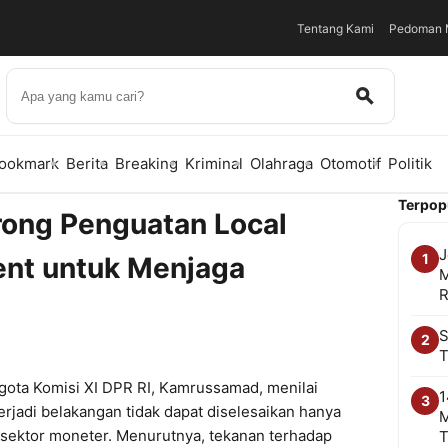
Tentang Kami
Pedoman M
ookmark
Berita
Breaking
Kriminal
Olahraga
Otomotif
Politik
Terpop
ong Penguatan Local
J
1
ent untuk Menjaga
M
R
S
2
T
ota Komisi XI DPR RI, Kamrussamad, menilai
1
3
erjadi belakangan tidak dapat diselesaikan hanya
M
i sektor moneter. Menurutnya, tekanan terhadap
T