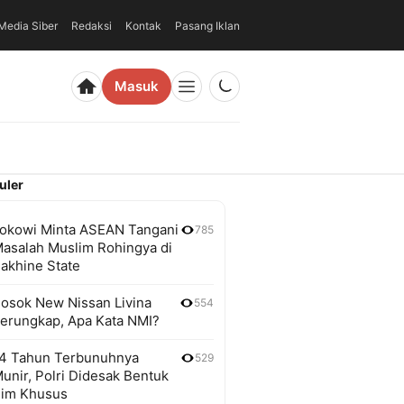
edia Siber
Redaksi
Kontak
Pasang Iklan
Masuk
uler
okowi Minta ASEAN Tangani
785
asalah Muslim Rohingya di
akhine State
osok New Nissan Livina
554
erungkap, Apa Kata NMI?
4 Tahun Terbunuhnya
529
unir, Polri Didesak Bentuk
im Khusus