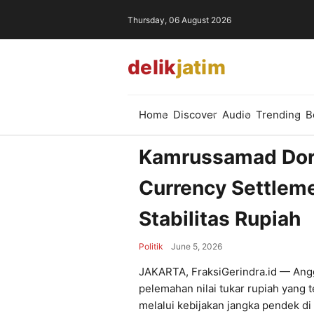
Thursday, 06 August 2026
delik
jatim
Home
Discover
Audio
Trending
B
Kamrussamad Dor
Currency Settlem
Stabilitas Rupiah
Politik
June 5, 2026
JAKARTA, FraksiGerindra.id — Angg
pelemahan nilai tukar rupiah yang t
melalui kebijakan jangka pendek d