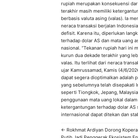
rupiah merupakan konsekuensi dari
terakhir masih memiliki ketergantu
berbasis valuta asing (valas). Ia m
neraca transaksi berjalan Indonesi
defisit. Karena itu, diperlukan la
terhadap dolar AS dan mata uang 
nasional. “Tekanan rupiah hari ini
kurun dua dekade terakhir yang leb
valas. Itu terlihat dari neraca trans
ujar Kamrussamad, Kamis (4/6/2026
dapat segera dioptimalkan adalah 
yang sebelumnya telah disepakati 
seperti Tiongkok, Jepang, Malaysi
penggunaan mata uang lokal dalam 
ketergantungan terhadap dolar AS 
internasional dapat ditekan dan stabi
← Rokhmat Ardiyan Dorong Kopera
Putih Jadi Penggerak Ekosistem En