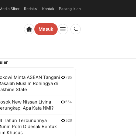
edia Siber
Redaksi
Kontak
Pasang Iklan
Masuk
uler
okowi Minta ASEAN Tangani
785
asalah Muslim Rohingya di
akhine State
osok New Nissan Livina
554
erungkap, Apa Kata NMI?
4 Tahun Terbunuhnya
529
unir, Polri Didesak Bentuk
im Khusus