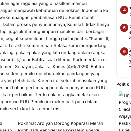
ukan agar regulasi yang dihasilkan mampu
P
4
kaligus menjawab kebutuhan demokrasi Indonesia ke
D
 perkembangan pembahasan RUU Pemilu telah
. Dalam proses penyusunannya, Komisi II tidak hanya
D
5
tapi juga aktif menghimpun masukan dari berbagai
B
P
r, pegiat kepemiluan, hingga partai politik. “Komisi II,
asi. Terakhir kemarin hari Selasa kami mengundang
S
6
nyak lagi pakar-pakar yang kita undang dalam rangka
P
i publik,” ujar Bahtra saat ditemui Parlementaria di
B
lemen, Senayan, Jakarta, Kamis (4/6/2026). Bahtra
an sistem pemilu membutuhkan pandangan yang
 yang lebih baik. Karena itu, seluruh masukan yang
Politik
enjadi bahan pertimbangan dalam penyusunan RUU
baikan-perbaikan. Tentu dalam rangka melakukan
empurnaan RUU Pemilu ini makin baik pula dalam
milu serta kualitas demokrasi …
si
Rokhmat Ardiyan Dorong Koperasi Merah
wasan
Putih Jadi Penggerak Ekosistem Energi