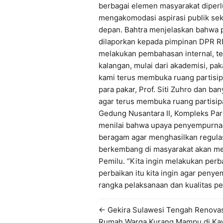
berbagai elemen masyarakat diperl
mengakomodasi aspirasi publik se
depan. Bahtra menjelaskan bahwa
dilaporkan kepada pimpinan DPR RI
melakukan pembahasan internal, te
kalangan, mulai dari akademisi, paka
kami terus membuka ruang partisip
para pakar, Prof. Siti Zuhro dan ba
agar terus membuka ruang partisipas
Gedung Nusantara II, Kompleks Par
menilai bahwa upaya penyempurna
beragam agar menghasilkan regulasi
berkembang di masyarakat akan m
Pemilu. “Kita ingin melakukan per
perbaikan itu kita ingin agar peny
rangka pelaksanaan dan kualitas pe
← Gekira Sulawesi Tengah Renova
Rumah Warga Kurang Mampu di Ka