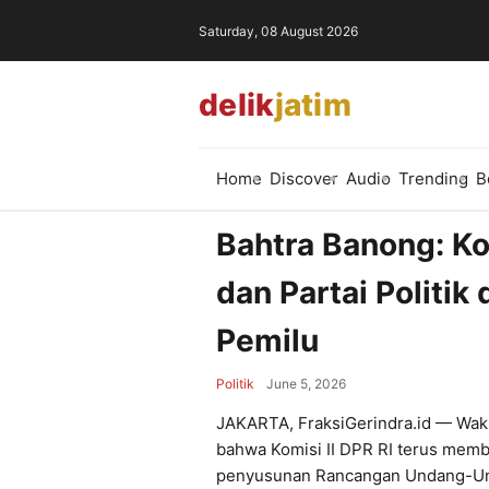
Saturday, 08 August 2026
delik
jatim
Home
Discover
Audio
Trending
B
Bahtra Banong: Ko
dan Partai Politi
Pemilu
Politik
June 5, 2026
JAKARTA, FraksiGerindra.id — Waki
bahwa Komisi II DPR RI terus memb
penyusunan Rancangan Undang-Und