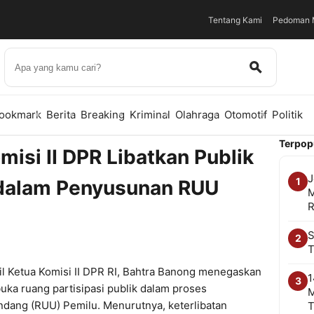
Tentang Kami
Pedoman M
ookmark
Berita
Breaking
Kriminal
Olahraga
Otomotif
Politik
Terpop
misi II DPR Libatkan Publik
J
1
k dalam Penyusunan RUU
M
R
S
2
T
l Ketua Komisi II DPR RI, Bahtra Banong menegaskan
1
3
uka ruang partisipasi publik dalam proses
M
ang (RUU) Pemilu. Menurutnya, keterlibatan
T