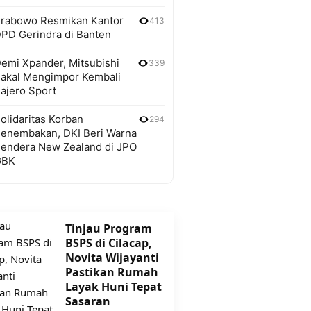
rabowo Resmikan Kantor
413
PD Gerindra di Banten
emi Xpander, Mitsubishi
339
akal Mengimpor Kembali
ajero Sport
olidaritas Korban
294
enembakan, DKI Beri Warna
endera New Zealand di JPO
GBK
Tinjau Program
BSPS di Cilacap,
Novita Wijayanti
Pastikan Rumah
Layak Huni Tepat
Sasaran