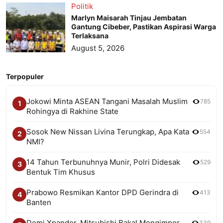
Politik
Marlyn Maisarah Tinjau Jembatan
Gantung Cibeber, Pastikan Aspirasi Warga
Terlaksana
August 5, 2026
Terpopuler
Jokowi Minta ASEAN Tangani Masalah Muslim
785
1
Rohingya di Rakhine State
Sosok New Nissan Livina Terungkap, Apa Kata
554
2
NMI?
14 Tahun Terbunuhnya Munir, Polri Didesak
529
3
Bentuk Tim Khusus
Prabowo Resmikan Kantor DPD Gerindra di
413
4
Banten
Demi Xpander, Mitsubishi Bakal Mengimpor
339