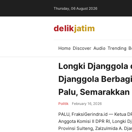
Thursday, 06 August 2026
delik
jatim
Home
Discover
Audio
Trending
B
Longki Djanggola 
Djanggola Berbag
Palu, Semarakkan
Politik
February 16, 2026
PALU, FraksiGerindra.id — Ketua D
Anggota Komisi II DPR RI, Longki 
Provinsi Sulteng, Zalzulmida A. Dj