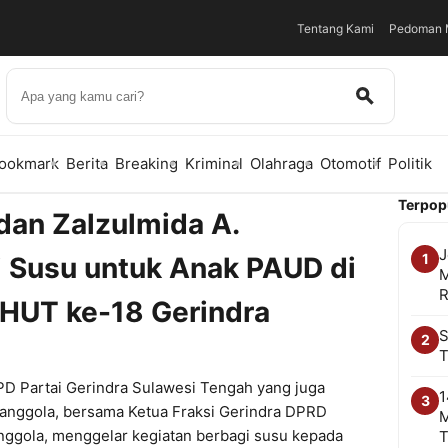
Tentang Kami
Pedoman M
ookmark
Berita
Breaking
Kriminal
Olahraga
Otomotif
Politik
Terpop
dan Zalzulmida A.
J
1
i Susu untuk Anak PAUD di
M
R
 HUT ke-18 Gerindra
S
2
T
PD Partai Gerindra Sulawesi Tengah yang juga
1
3
Djanggola, bersama Ketua Fraksi Gerindra DPRD
M
anggola, menggelar kegiatan berbagi susu kepada
T