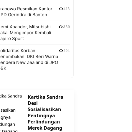
rabowo Resmikan Kantor
413
PD Gerindra di Banten
emi Xpander, Mitsubishi
339
akal Mengimpor Kembali
ajero Sport
olidaritas Korban
294
enembakan, DKI Beri Warna
endera New Zealand di JPO
GBK
Kartika Sandra
Desi
Sosialisasikan
Pentingnya
Perlindungan
Merek Dagang