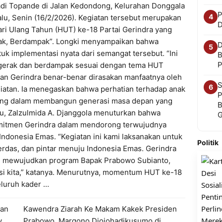
di Topande di Jalan Kedondong, Kelurahan Donggala
P
4
alu, Senin (16/2/2026). Kegiatan tersebut merupakan
D
ari Ulang Tahun (HUT) ke-18 Partai Gerindra yang
k, Berdampak”. Longki menyampaikan bahwa
D
5
uk implementasi nyata dari semangat tersebut. “Ini
B
P
rgerak dan berdampak sesuai dengan tema HUT
diran Gerindra benar-benar dirasakan manfaatnya oleh
S
6
egiatan. Ia menegaskan bahwa perhatian terhadap anak
P
nting dalam membangun generasi masa depan yang
B
itu, Zalzulmida A. Djanggola menuturkan bahwa
komitmen Gerindra dalam mendorong terwujudnya
Indonesia Emas. “Kegiatan ini kami laksanakan untuk
Politik
rdas, dan pintar menuju Indonesia Emas. Gerindra
an mewujudkan program Bapak Prabowo Subianto,
si kita,” katanya. Menurutnya, momentum HUT ke-18
eluruh kader …
kan
Kawendra Ziarah Ke Makam Kakek Presiden
y
Prabowo, Margono Djojohadikusumo di