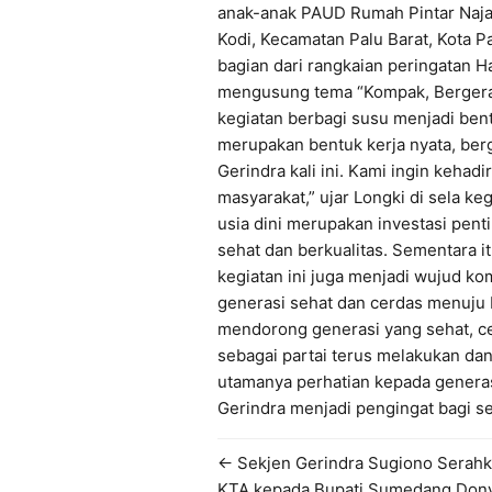
anak-anak PAUD Rumah Pintar Naja
Kodi, Kecamatan Palu Barat, Kota P
bagian dari rangkaian peringatan H
mengusung tema “Kompak, Bergera
kegiatan berbagi susu menjadi bent
merupakan bentuk kerja nyata, be
Gerindra kali ini. Kami ingin keha
masyarakat,” ujar Longki di sela k
usia dini merupakan investasi pe
sehat dan berkualitas. Sementara 
kegiatan ini juga menjadi wujud 
generasi sehat dan cerdas menuju 
mendorong generasi yang sehat, ce
sebagai partai terus melakukan d
utamanya perhatian kepada genera
Gerindra menjadi pengingat bagi s
← Sekjen Gerindra Sugiono Serah
KTA kepada Bupati Sumedang Don