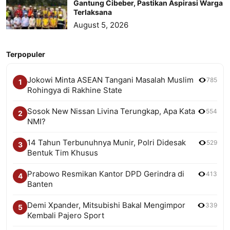
Gantung Cibeber, Pastikan Aspirasi Warga
Terlaksana
August 5, 2026
Terpopuler
Jokowi Minta ASEAN Tangani Masalah Muslim
785
1
Rohingya di Rakhine State
Sosok New Nissan Livina Terungkap, Apa Kata
554
2
NMI?
14 Tahun Terbunuhnya Munir, Polri Didesak
529
3
Bentuk Tim Khusus
Prabowo Resmikan Kantor DPD Gerindra di
413
4
Banten
Demi Xpander, Mitsubishi Bakal Mengimpor
339
5
Kembali Pajero Sport