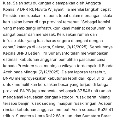
luas. Salah satu dukungan disampaikan oleh Anggota
Komisi V DPR RI, Novita Wijayanti. Ia menilai langkah cepat
Presiden merupakan respons tepat dalam menangani skala
kerusakan besar di tiga provinsi tersebut. “Sebagai komisi
yang membidangi infrastruktur, kami melihat kebutuhan ini
sangat besar dan mendesak. Kerusakan rumah dan
infrastruktur yang luas harus segera ditangani dengan
cepat,” katanya di Jakarta, Selasa, (9/12/2025). Sebelumnya,
Kepala BNPB Letjen TNI Suharyanto telah menyampaikan
estimasi kebutuhan anggaran pemulihan pascabencana
kepada Presiden saat meninjau wilayah terdampak di Banda
Aceh pada Minggu (7/12/2025). Dalam laporan tersebut,
BNPB memproyeksikan kebutuhan lebih dari Rp51,81 triliun
untuk memulihkan kerusakan besar yang terjadi di ketiga
provinsi. BNPB juga mencatat sebanyak 37.546 unit rumah
mengalami kerusakan dengan kategori rusak berat, hilang
tersapu banjir, rusak sedang, maupun rusak ringan. Adapun
rincian kebutuhan anggaran meliputi Aceh sebesar Rp25,41
triliun, Sumatera Utara Rp12,88 triliun, dan Sumatera Barat