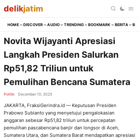
delik
jatim
HOME
DISCOVER
AUDIO
TRENDING
BOOKMARK
BERITA
BR
Novita Wijayanti Apresiasi
Langkah Presiden Salurkan
Rp51,82 Triliun untuk
Pemulihan Bencana Sumatera
Politik
December 10, 2025
JAKARTA, FraksiGerindra.id — Keputusan Presiden
Prabowo Subianto yang menyetujui pengalokasian
anggaran sebesar Rp51,82 triliun untuk percepatan
pemulihan pascabencana banjir dan longsor di Aceh,
Sumatera Utara, dan Sumatera Barat mendapatkan apresiasi