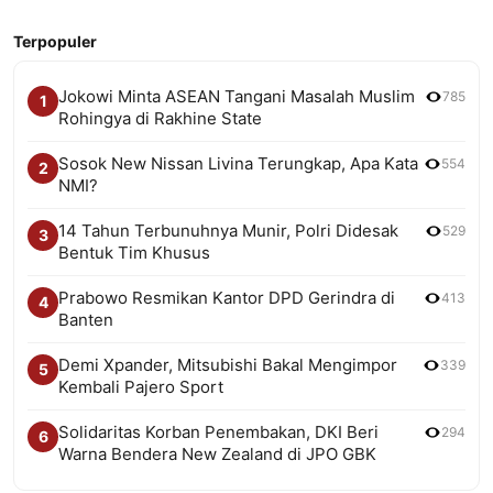
Terpopuler
Jokowi Minta ASEAN Tangani Masalah Muslim
785
1
Rohingya di Rakhine State
Sosok New Nissan Livina Terungkap, Apa Kata
554
2
NMI?
14 Tahun Terbunuhnya Munir, Polri Didesak
529
3
Bentuk Tim Khusus
Prabowo Resmikan Kantor DPD Gerindra di
413
4
Banten
Demi Xpander, Mitsubishi Bakal Mengimpor
339
5
Kembali Pajero Sport
Solidaritas Korban Penembakan, DKI Beri
294
6
Warna Bendera New Zealand di JPO GBK