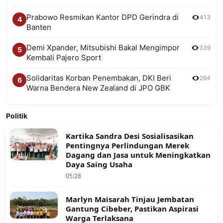
Prabowo Resmikan Kantor DPD Gerindra di
413
4
Banten
Demi Xpander, Mitsubishi Bakal Mengimpor
339
5
Kembali Pajero Sport
Solidaritas Korban Penembakan, DKI Beri
294
6
Warna Bendera New Zealand di JPO GBK
Politik
Kartika Sandra Desi Sosialisasikan
Pentingnya Perlindungan Merek
Dagang dan Jasa untuk Meningkatkan
Daya Saing Usaha
05:28
Marlyn Maisarah Tinjau Jembatan
Gantung Cibeber, Pastikan Aspirasi
Warga Terlaksana