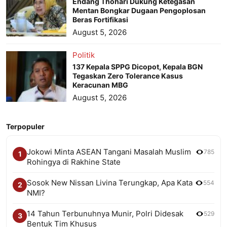
Endang Thohari Dukung Ketegasan
Mentan Bongkar Dugaan Pengoplosan
Beras Fortifikasi
August 5, 2026
Politik
137 Kepala SPPG Dicopot, Kepala BGN
Tegaskan Zero Tolerance Kasus
Keracunan MBG
August 5, 2026
Terpopuler
Jokowi Minta ASEAN Tangani Masalah Muslim
785
1
Rohingya di Rakhine State
Sosok New Nissan Livina Terungkap, Apa Kata
554
2
NMI?
14 Tahun Terbunuhnya Munir, Polri Didesak
529
3
Bentuk Tim Khusus