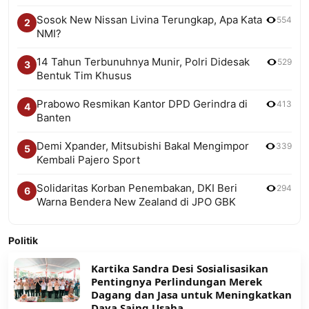
Sosok New Nissan Livina Terungkap, Apa Kata
554
2
NMI?
14 Tahun Terbunuhnya Munir, Polri Didesak
529
3
Bentuk Tim Khusus
Prabowo Resmikan Kantor DPD Gerindra di
413
4
Banten
Demi Xpander, Mitsubishi Bakal Mengimpor
339
5
Kembali Pajero Sport
Solidaritas Korban Penembakan, DKI Beri
294
6
Warna Bendera New Zealand di JPO GBK
Politik
Kartika Sandra Desi Sosialisasikan
Pentingnya Perlindungan Merek
Dagang dan Jasa untuk Meningkatkan
Daya Saing Usaha