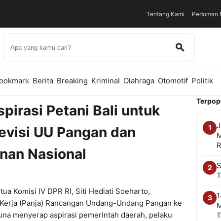
Tentang Kami
Pedoman M
ookmark
Berita
Breaking
Kriminal
Olahraga
Otomotif
Politik
Terpop
pirasi Petani Bali untuk
J
1
visi UU Pangan dan
M
R
nan Nasional
S
2
T
a Komisi IV DPR RI, Siti Hediati Soeharto,
1
3
 Kerja (Panja) Rancangan Undang-Undang Pangan ke
M
 guna menyerap aspirasi pemerintah daerah, pelaku
T