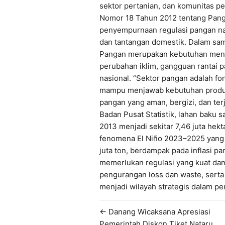
sektor pertanian, dan komunitas p
Nomor 18 Tahun 2012 tentang Panga
penyempurnaan regulasi pangan nasi
dan tantangan domestik. Dalam sa
Pangan merupakan kebutuhan mende
perubahan iklim, gangguan rantai p
nasional. “Sektor pangan adalah fo
mampu menjawab kebutuhan produksi
pangan yang aman, bergizi, dan ter
Badan Pusat Statistik, lahan baku 
2013 menjadi sekitar 7,46 juta hek
fenomena El Niño 2023–2025 yang 
juta ton, berdampak pada inflasi pan
memerlukan regulasi yang kuat da
pengurangan loss dan waste, serta p
menjadi wilayah strategis dalam p
← Danang Wicaksana Apresiasi
Pemerintah Diskon Tiket Nataru