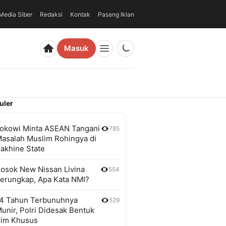
edia Siber
Redaksi
Kontak
Pasang Iklan
Masuk
uler
okowi Minta ASEAN Tangani
785
asalah Muslim Rohingya di
akhine State
osok New Nissan Livina
554
erungkap, Apa Kata NMI?
4 Tahun Terbunuhnya
529
unir, Polri Didesak Bentuk
im Khusus