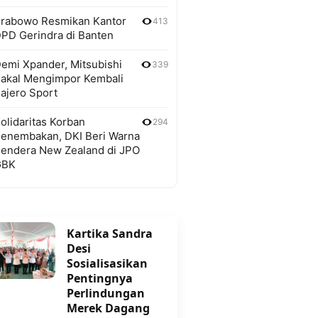
rabowo Resmikan Kantor
413
PD Gerindra di Banten
emi Xpander, Mitsubishi
339
akal Mengimpor Kembali
ajero Sport
olidaritas Korban
294
enembakan, DKI Beri Warna
endera New Zealand di JPO
GBK
Kartika Sandra
Desi
Sosialisasikan
Pentingnya
Perlindungan
Merek Dagang