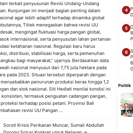
etani terkait penyusunan Revisi Undang-Undang
P
4
n. Kunjungan ini menjadi bagian penting dalam
D
onal agar lebih adaptif terhadap dinamika global
mbutannya, Titiek menegaskan bahwa revisi UU
D
5
sak, mengingat fluktuasi harga pangan global,
B
P
asok internasional, serta penyusutan lahan pertanian
ndasi ketahanan nasional. Regulasi baru harus
S
6
, distribusi, stabilisasi harga, serta pemenuhan
P
jangkau bagi masyarakat,” ujarnya. Berdasarkan data
B
sawah nasional menyusut dari 7,75 juta hektare pada
tare pada 2023. Situasi tersebut diperparah dengan
menyebabkan penurunan produksi beras hingga 1,2
Politik
gan dan stok nasional. Siti Hediati menilai kondisi ini
n konsisten, termasuk penguatan cadangan pangan,
roteksi terhadap posisi petani. Provinsi Bali
embahasan revisi UU Pangan …
Soroti Krisis Perikanan Muncar, Sumail Abdullah
Dorong Solusi Konkret untuk Nelayan →