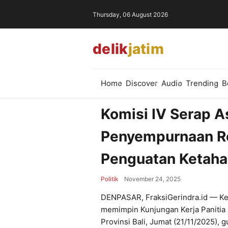
Thursday, 06 August 2026
delik
jatim
Home
Discover
Audio
Trending
B
Komisi IV Serap As
Penyempurnaan Re
Penguatan Ketaha
Politik
November 24, 2025
DENPASAR, FraksiGerindra.id — Ketu
memimpin Kunjungan Kerja Panitia
Provinsi Bali, Jumat (21/11/2025),