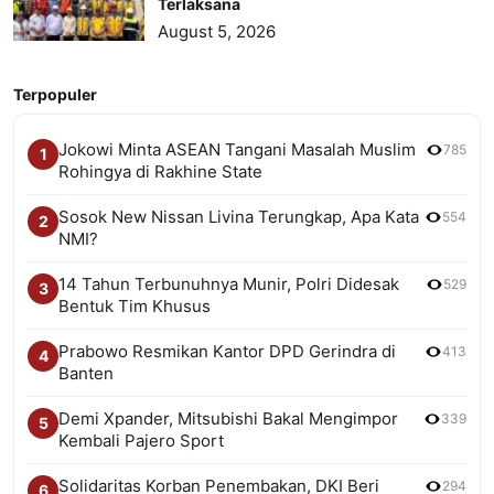
Terlaksana
August 5, 2026
Terpopuler
Jokowi Minta ASEAN Tangani Masalah Muslim
785
1
Rohingya di Rakhine State
Sosok New Nissan Livina Terungkap, Apa Kata
554
2
NMI?
14 Tahun Terbunuhnya Munir, Polri Didesak
529
3
Bentuk Tim Khusus
Prabowo Resmikan Kantor DPD Gerindra di
413
4
Banten
Demi Xpander, Mitsubishi Bakal Mengimpor
339
5
Kembali Pajero Sport
Solidaritas Korban Penembakan, DKI Beri
294
6