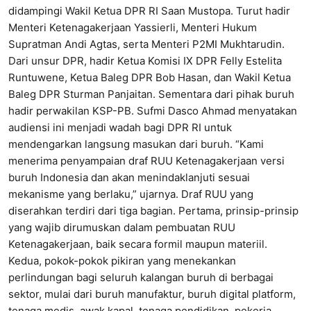
didampingi Wakil Ketua DPR RI Saan Mustopa. Turut hadir
Menteri Ketenagakerjaan Yassierli, Menteri Hukum
Supratman Andi Agtas, serta Menteri P2MI Mukhtarudin.
Dari unsur DPR, hadir Ketua Komisi IX DPR Felly Estelita
Runtuwene, Ketua Baleg DPR Bob Hasan, dan Wakil Ketua
Baleg DPR Sturman Panjaitan. Sementara dari pihak buruh
hadir perwakilan KSP-PB. Sufmi Dasco Ahmad menyatakan
audiensi ini menjadi wadah bagi DPR RI untuk
mendengarkan langsung masukan dari buruh. “Kami
menerima penyampaian draf RUU Ketenagakerjaan versi
buruh Indonesia dan akan menindaklanjuti sesuai
mekanisme yang berlaku,” ujarnya. Draf RUU yang
diserahkan terdiri dari tiga bagian. Pertama, prinsip-prinsip
yang wajib dirumuskan dalam pembuatan RUU
Ketenagakerjaan, baik secara formil maupun materiil.
Kedua, pokok-pokok pikiran yang menekankan
perlindungan bagi seluruh kalangan buruh di berbagai
sektor, mulai dari buruh manufaktur, buruh digital platform,
tenaga medis, awak kapal, tenaga pendidikan, pekerja