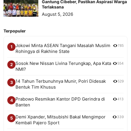
Gantung Cibeber, Pastikan Aspirasi Warga
Terlaksana
August 5, 2026
Terpopuler
Jokowi Minta ASEAN Tangani Masalah Muslim
785
1
Rohingya di Rakhine State
Sosok New Nissan Livina Terungkap, Apa Kata
554
2
NMI?
14 Tahun Terbunuhnya Munir, Polri Didesak
529
3
Bentuk Tim Khusus
Prabowo Resmikan Kantor DPD Gerindra di
413
4
Banten
Demi Xpander, Mitsubishi Bakal Mengimpor
339
5
Kembali Pajero Sport