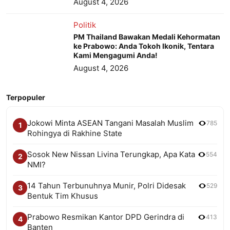
August 4, 2026
Politik
PM Thailand Bawakan Medali Kehormatan
ke Prabowo: Anda Tokoh Ikonik, Tentara
Kami Mengagumi Anda!
August 4, 2026
Terpopuler
Jokowi Minta ASEAN Tangani Masalah Muslim
785
1
Rohingya di Rakhine State
Sosok New Nissan Livina Terungkap, Apa Kata
554
2
NMI?
14 Tahun Terbunuhnya Munir, Polri Didesak
529
3
Bentuk Tim Khusus
Prabowo Resmikan Kantor DPD Gerindra di
413
4
Banten