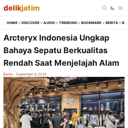
delik
jatim
HOME
DISCOVER
AUDIO
TRENDING
BOOKMARK
BERITA
BR
Arcteryx Indonesia Ungkap
Bahaya Sepatu Berkualitas
Rendah Saat Menjelajah Alam
Berita
September 9, 2025