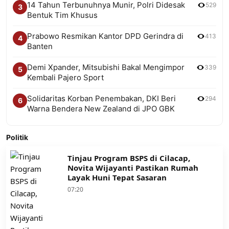
14 Tahun Terbunuhnya Munir, Polri Didesak
529
3
Bentuk Tim Khusus
Prabowo Resmikan Kantor DPD Gerindra di
413
4
Banten
Demi Xpander, Mitsubishi Bakal Mengimpor
339
5
Kembali Pajero Sport
Solidaritas Korban Penembakan, DKI Beri
294
6
Warna Bendera New Zealand di JPO GBK
Politik
Tinjau Program BSPS di Cilacap,
Novita Wijayanti Pastikan Rumah
Layak Huni Tepat Sasaran
07:20